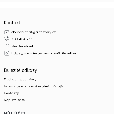
Z
á
Kontakt
p
a
chciochutnat
@
trifazolky.cz
t
739 404 211
í
Náš facebook
https://www.instagram.com/trifazolky/
Důležité odkazy
Obchodní podmínky
Informace o ochraně osobních údajů
Kontakty
Napište nám
MŮJ ÚČET