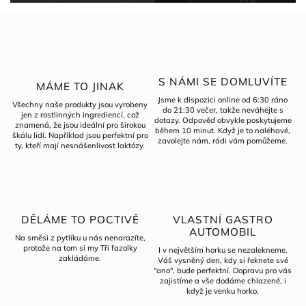
S NÁMI SE DOMLUVÍTE
MÁME TO JINAK
Jsme k dispozici online od 6:30 ráno
Všechny naše produkty jsou vyrobeny
do 21:30 večer, takže neváhejte s
jen z rostlinných ingrediencí, což
dotazy. Odpověď obvykle poskytujeme
znamená, že jsou ideální pro širokou
během 10 minut. Když je to naléhavé,
škálu lidí. Například jsou perfektní pro
zavolejte nám, rádi vám pomůžeme.
ty, kteří mají nesnášenlivost laktózy.
DĚLÁME TO POCTIVĚ
VLASTNÍ GASTRO
AUTOMOBIL
Na směsi z pytlíku u nás nenarazíte,
protože na tom si my Tři fazolky
I v největším horku se nezalekneme.
zakládáme.
Váš vysněný den, kdy si řeknete své
"ano", bude perfektní. Dopravu pro vás
zajistíme a vše dodáme chlazené, i
když je venku horko.