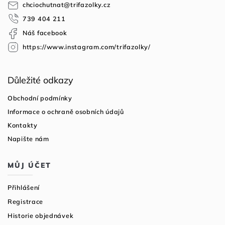
a
p
chciochutnat
@
trifazolky.cz
t
r
739 404 211
í
v
Náš facebook
k
y
https://www.instagram.com/trifazolky/
v
ý
p
Důležité odkazy
i
s
Obchodní podmínky
u
Informace o ochraně osobních údajů
Kontakty
Napište nám
MŮJ ÚČET
Přihlášení
Registrace
Historie objednávek