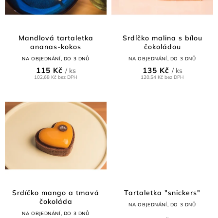
r
t
o
ů
d
Průměrné
hodnocení
u
Mandlová tartaletka
Srdíčko malina s bílou
produktu
ananas-kokos
čokoládou
k
je
t
NA OBJEDNÁNÍ, DO 3 DNŮ
NA OBJEDNÁNÍ, DO 3 DNŮ
5,0
ů
115 Kč
135 Kč
/ ks
/ ks
z
102,68 Kč bez DPH
120,54 Kč bez DPH
5
hvězdiček.
Průměrné
hodnocení
Srdíčko mango a tmavá
Tartaletka "snickers"
produktu
čokoláda
NA OBJEDNÁNÍ, DO 3 DNŮ
je
NA OBJEDNÁNÍ, DO 3 DNŮ