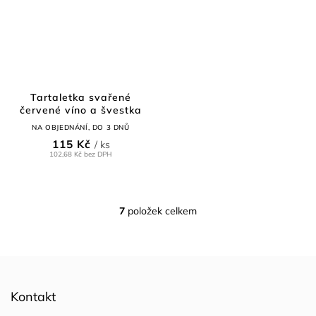
Tartaletka svařené
červené víno a švestka
NA OBJEDNÁNÍ, DO 3 DNŮ
115 Kč
/ ks
102,68 Kč bez DPH
7
položek celkem
O
v
l
á
d
Z
a
á
Kontakt
c
p
í