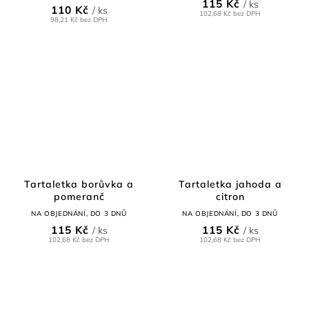
5,0
115 Kč
/ ks
110 Kč
/ ks
z
102,68 Kč bez DPH
98,21 Kč bez DPH
5
hvězdiček.
Tartaletka borůvka a
Tartaletka jahoda a
pomeranč
citron
NA OBJEDNÁNÍ, DO 3 DNŮ
NA OBJEDNÁNÍ, DO 3 DNŮ
115 Kč
115 Kč
/ ks
/ ks
102,68 Kč bez DPH
102,68 Kč bez DPH