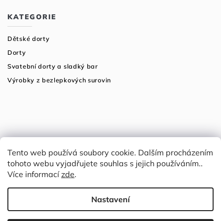
KATEGORIE
Dětské dorty
Dorty
Svatební dorty a sladký bar
Výrobky z bezlepkových surovin
Tento web používá soubory cookie. Dalším procházením
tohoto webu vyjadřujete souhlas s jejich používáním..
Více informací
zde
.
Copyright 2026
Tři fazolky
. Všechna práva vyhrazena.
Grafický návrh vytvořil a nakódoval
Nastavení
Shoptak.cz