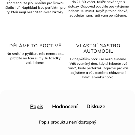
do 21:30 večer, takže neváhejte s
znamená, že jsou ideální pro širokou
dotazy. Odpověď obvykle poskytujeme
škálu lidí. Například jsou perfektní pro
během 10 minut. Když je to naléhavé,
ty, kteří mají nesnášenlivost laktózy.
zavolejte nám, rádi vám pomůžeme.
DĚLÁME TO POCTIVĚ
VLASTNÍ GASTRO
AUTOMOBIL
Na směsi z pytlíku u nás nenarazíte,
protože na tom si my Tři fazolky
I v největším horku se nezalekneme.
zakládáme.
Váš vysněný den, kdy si řeknete své
"ano", bude perfektní. Dopravu pro vás
zajistíme a vše dodáme chlazené, i
když je venku horko.
Popis
Hodnocení
Diskuze
Popis produktu není dostupný