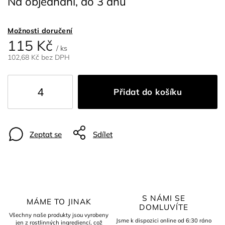
Na objednání, do 3 dnů
Možnosti doručení
115 Kč
/ ks
102,68 Kč bez DPH
Přidat do košíku
Zeptat se
Sdílet
S NÁMI SE
MÁME TO JINAK
DOMLUVÍTE
Všechny naše produkty jsou vyrobeny
Jsme k dispozici online od 6:30 ráno
jen z rostlinných ingrediencí, což