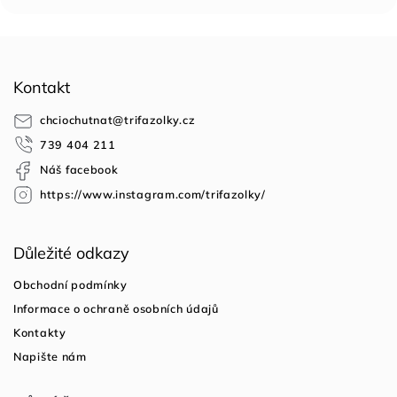
Z
á
Kontakt
p
a
chciochutnat
@
trifazolky.cz
t
739 404 211
í
Náš facebook
https://www.instagram.com/trifazolky/
Důležité odkazy
Obchodní podmínky
Informace o ochraně osobních údajů
Kontakty
Napište nám