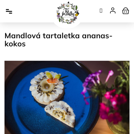
Přejít
na
obsah
Mandlová tartaletka ananas-
kokos