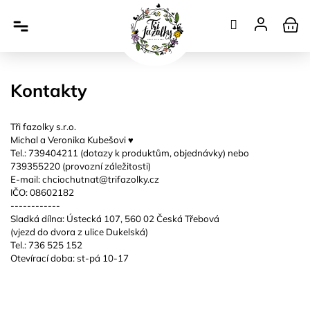
Přejít
na
obsah
Kontakty
Tři fazolky s.r.o.
Michal a Veronika Kubešovi ♥️
Tel.: 739404211 (dotazy k produktům, objednávky) nebo
739355220 (provozní záležitosti)
E-mail: chciochutnat@trifazolky.cz
IČO: 08602182
------------
Sladká dílna: Ústecká 107, 560 02 Česká Třebová
(vjezd do dvora z ulice Dukelská)
Tel.: 736 525 152
Otevírací doba: st-pá 10-17