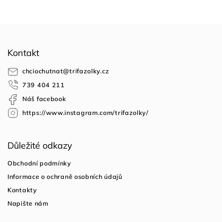
Z
á
Kontakt
p
a
chciochutnat
@
trifazolky.cz
t
739 404 211
í
Náš facebook
https://www.instagram.com/trifazolky/
Důležité odkazy
Obchodní podmínky
Informace o ochraně osobních údajů
Kontakty
Napište nám