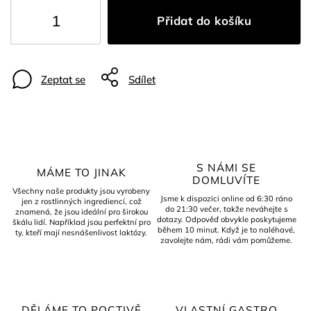
Přidat do košíku
Zeptat se
Sdílet
S NÁMI SE
MÁME TO JINAK
DOMLUVÍTE
Všechny naše produkty jsou vyrobeny
Jsme k dispozici online od 6:30 ráno
jen z rostlinných ingrediencí, což
do 21:30 večer, takže neváhejte s
znamená, že jsou ideální pro širokou
dotazy. Odpověď obvykle poskytujeme
škálu lidí. Například jsou perfektní pro
během 10 minut. Když je to naléhavé,
ty, kteří mají nesnášenlivost laktózy.
zavolejte nám, rádi vám pomůžeme.
DĚLÁME TO POCTIVĚ
VLASTNÍ GASTRO