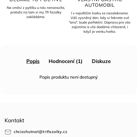
AUTOMOBIL
Na směsi z pytlíku u nás nenarazíte,
protože na tom si my Tři fazolky
I v největším horku se nezalekneme.
zakládáme.
Váš vysněný den, kdy si řeknete své
"ano", bude perfektní. Dopravu pro vás
zajistíme a vše dodáme chlazené, i
když je venku horko.
Popis
Hodnocení (1)
Diskuze
Popis produktu není dostupný
Z
á
Kontakt
p
a
chciochutnat
@
trifazolky.cz