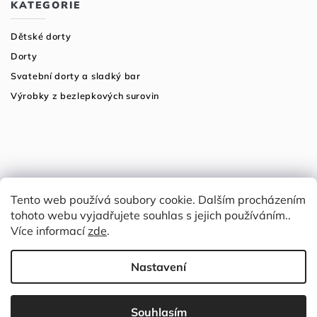
KATEGORIE
Dětské dorty
Dorty
Svatební dorty a sladký bar
Výrobky z bezlepkových surovin
Tento web používá soubory cookie. Dalším procházením
tohoto webu vyjadřujete souhlas s jejich používáním..
Více informací
zde
.
Copyright 2026
Tři fazolky
. Všechna práva vyhrazena.
Grafický návrh vytvořil a nakódoval
Nastavení
Shoptak.cz
Vytvořil Shoptet
Souhlasím