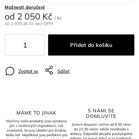
Možnosti doručení
od
2 050 Kč
/ ks
od
1 830,36 Kč
bez DPH
Přidat do košíku
Zeptat se
Sdílet
S NÁMI SE
MÁME TO JINAK
DOMLUVÍTE
Všechny naše produkty jsou vyrobeny
Jsme k dispozici online od 6:30 ráno
jen z rostlinných ingrediencí, což
do 21:30 večer, takže neváhejte s
znamená, že jsou ideální pro širokou
dotazy. Odpověď obvykle poskytujeme
škálu lidí. Například jsou perfektní pro
během 10 minut. Když je to naléhavé,