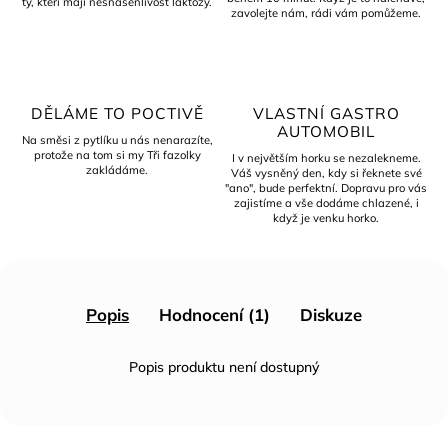
ty, kteří mají nesnášenlivost laktózy.
zavolejte nám, rádi vám pomůžeme.
DĚLÁME TO POCTIVĚ
VLASTNÍ GASTRO
AUTOMOBIL
Na směsi z pytlíku u nás nenarazíte,
protože na tom si my Tři fazolky
I v největším horku se nezalekneme.
zakládáme.
Váš vysněný den, kdy si řeknete své
"ano", bude perfektní. Dopravu pro vás
zajistíme a vše dodáme chlazené, i
když je venku horko.
Popis
Hodnocení (1)
Diskuze
Popis produktu není dostupný