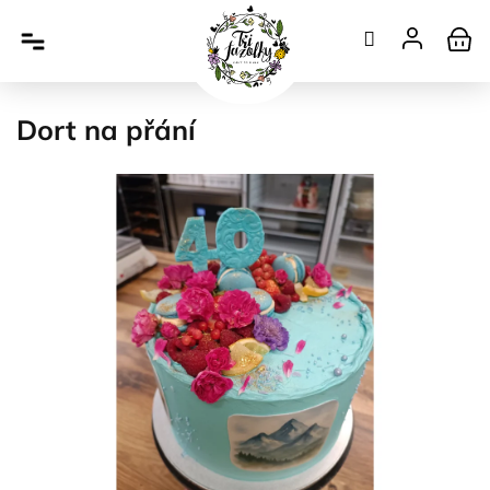
Přejít
na
obsah
Dort na přání