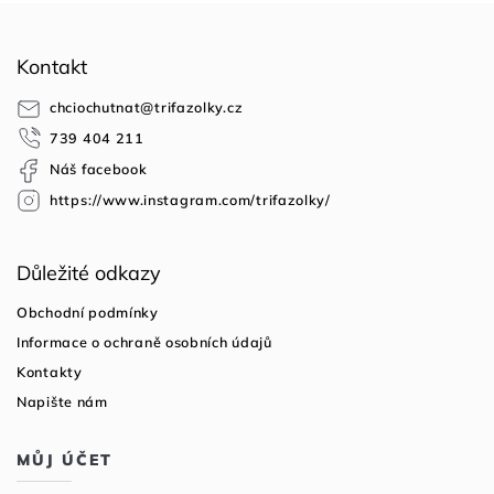
Z
á
Kontakt
p
a
chciochutnat
@
trifazolky.cz
t
739 404 211
í
Náš facebook
https://www.instagram.com/trifazolky/
Důležité odkazy
Obchodní podmínky
Informace o ochraně osobních údajů
Kontakty
Napište nám
MŮJ ÚČET