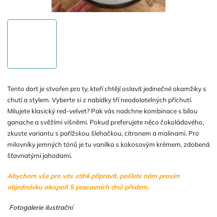
Tento dort je stvořen pro ty, kteří chtějí oslavit jedinečné okamžiky s
chutí a stylem. Vyberte si z nabídky tří neodolatelných příchutí.
Milujete klasický red-velvet? Pak vás nadchne kombinace s bílou
ganache a svěžími višněmi. Pokud preferujete něco čokoládového,
zkuste variantu s pařížskou šlehačkou, citronem a malinami. Pro
milovníky jemných tónů je tu vanilka s kokosovým krémem, zdobená
šťavnatými jahodami.
Abychom vše pro vás stihli připravit, pošlete nám prosím
objednávku alespoň 5 pracovních dnů předem.
Fotogalerie ilustrační