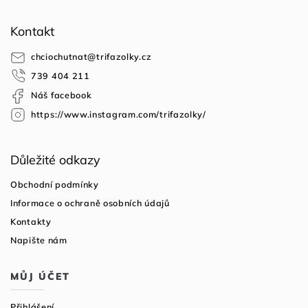
Z
á
Kontakt
p
a
chciochutnat
@
trifazolky.cz
t
739 404 211
í
Náš facebook
https://www.instagram.com/trifazolky/
Důležité odkazy
Obchodní podmínky
Informace o ochraně osobních údajů
Kontakty
Napište nám
MŮJ ÚČET
Přihlášení