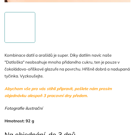
Kombinace datlí a arašídů je super. Díky datlím navíc naše
"Datloška" neobsahuje mnoho přidaného cukru, ten je pouze v
čokoládovo-oříškové glazuře na povrchu. Hříšně dobrá a nadupaná
tyčinka. Vyzkoušejte.
Abychom vše pro vás stihli připravit, pošlete nám prosím
objednávku alespoň 3 pracovní dny předem.
Fotografie ilustrační
Hmotnost: 92 g
Na objednání, do 3 dnů