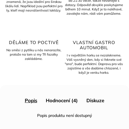
do 21:30 večer, takže neváhejte s
znamená, že jsou ideální pro širokou
dotazy. Odpověď obvykle poskytujeme
škálu lidí. Například jsou perfektní pro
během 10 minut. Když je to naléhavé,
ty, kteří mají nesnášenlivost laktózy.
zavolejte nám, rádi vám pomůžeme.
DĚLÁME TO POCTIVĚ
VLASTNÍ GASTRO
AUTOMOBIL
Na směsi z pytlíku u nás nenarazíte,
protože na tom si my Tři fazolky
I v největším horku se nezalekneme.
zakládáme.
Váš vysněný den, kdy si řeknete své
"ano", bude perfektní. Dopravu pro vás
zajistíme a vše dodáme chlazené, i
když je venku horko.
Popis
Hodnocení (4)
Diskuze
Popis produktu není dostupný