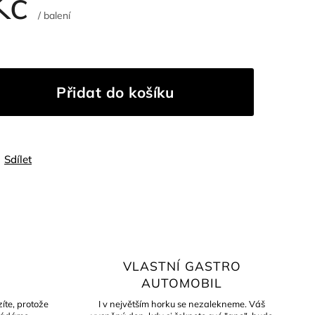
Kč
/ balení
Přidat do košíku
Sdílet
VLASTNÍ GASTRO
AUTOMOBIL
íte, protože
I v největším horku se nezalekneme. Váš