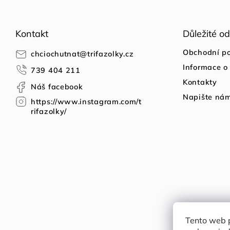
Z
á
p
Kontakt
Důležité o
a
t
Obchodní p
chciochutnat
@
trifazolky.cz
í
Informace o
739 404 211
Kontakty
Náš facebook
Napište ná
https://www.instagram.com/t
rifazolky/
Tento web 