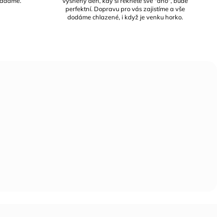
kládáme.
vysněný den, kdy si řeknete své "ano", bude
perfektní. Dopravu pro vás zajistíme a vše
dodáme chlazené, i když je venku horko.