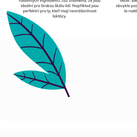
rostlinných ingrediencí, což znamená, že jsou
večer, ta
ideální pro širokou škálu lidí. Například jsou
obvykle po
perfektní pro ty, kteří mají nesnášenlivost
to nalé
laktózy.