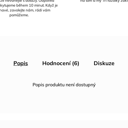
kže neváhejte s dotazy. Odpověď
na tom si my Tři fazolky za
skytujeme během 10 minut. Když je
havé, zavolejte nám, rádi vám
pomůžeme.
Popis
Hodnocení (6)
Diskuze
Popis produktu není dostupný