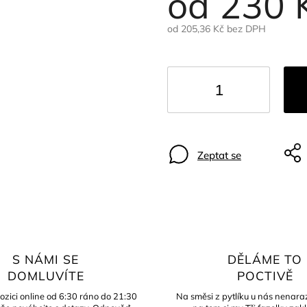
od
230 
od
205,36 Kč
bez DPH
Zeptat se
S NÁMI SE
DĚLÁME TO
DOMLUVÍTE
POCTIVĚ
ozici online od 6:30 ráno do 21:30
Na směsi z pytlíku u nás nenaraz