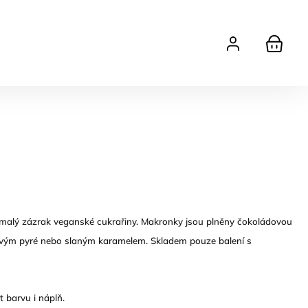
ý malý zázrak veganské cukrařiny. Makronky jsou plněny čokoládovou
vým pyré nebo slaným karamelem. Skladem pouze balení s
t barvu i náplň.